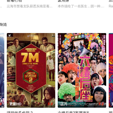
斩毒行动
废用身
庄
京》电影的念头，在说服主编姚松、老
起离奇的神像杀人事件，勘案过程中，牵引出“婴胎报仇”，“娘娘索
云海市禁毒支队获悉东南亚毒王廖爷将携600余公斤毒品来云交易，火速成
本作描绘了一名医生，因一种围绕“废
Ra
制造
.0
更新HD
5.0
正片
5.0
强扭的瓜也甜 2
六楼后座2家属谢礼
摇