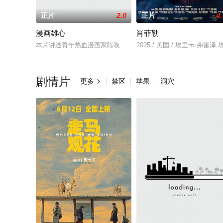
正片
2.0
正片
4
漫画雄心
肖菲勒
本片讲述青年热血漫画家陈唤，坚持己见，创作出一部反战和平
2025 / 美国 / 埃里卡·弗雷
剧情片
更多
禁区
苹果
洞穴
