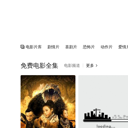
电影片库
剧情片
喜剧片
恐怖片
动作片
爱情

免费电影全集
电影频道
更多
