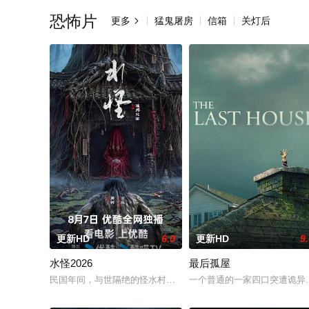
恐怖片
更多
猛鬼屠房
信箱
关灯后

更新HD
6.0
更新HD
9
水怪2026
最后孤屋
民国年间，与世隔绝的怪水村被湖中“水猴子”所扰。此物实为濒
一个普通的一家四口突遭诡异变