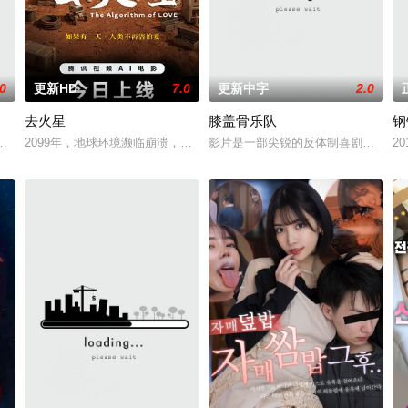
.0
更新HD
7.0
更新中字
2.0
去火星
膝盖骨乐队
钢
消失。20年后寻宝队成员周西川和
不便，多为留守老人妇女儿童。退休市文化局干部张乐进心系故土，毅然
2099年，地球环境濒临崩溃，社会以“理性至上”为最高准则，爱情与强
影片是一部尖锐的反体制喜剧，聚焦北爱尔兰
2