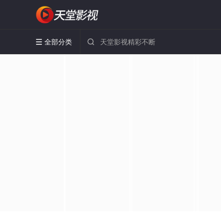
全部分类

