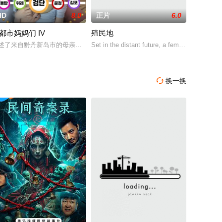
HD
8.0
正片
6.0
都市妈妈们 IV
殖民地
。会场里有一位美丽的女人，正是他的理想型。几天后，他去了女
述了来自黔丹新岛市的母亲美淑的故事，她被称为年轻男子杀手。我遇到了一
Set in the distant future, a female astronaut
换一换
