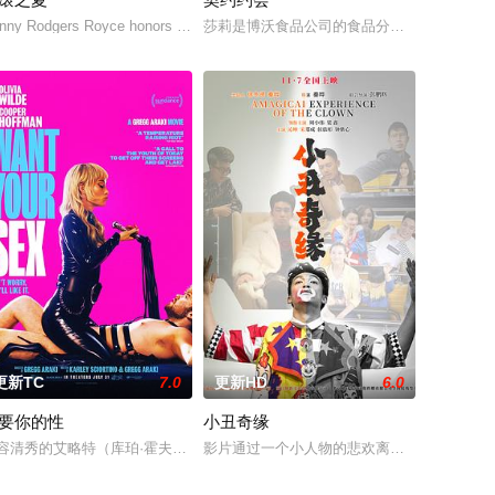
劇《六樓后座》拍出香港新一代的愛情面面觀，其中「Tru
nny Rodgers Royce honors his late mother
莎莉是博沃食品公司的食品分析师，如今陷入
更新TC
7.0
更新HD
6.0
要你的性
小丑奇缘
家（朴智炫 饰演）故事，毕业后梦想写儿童故事，但被分配到
容清秀的艾略特（库珀·霍夫曼 Cooper Hoffman 饰）在著名艺术家艾丽卡·特蕾
影片通过一个小人物的悲欢离合，宣扬了树立