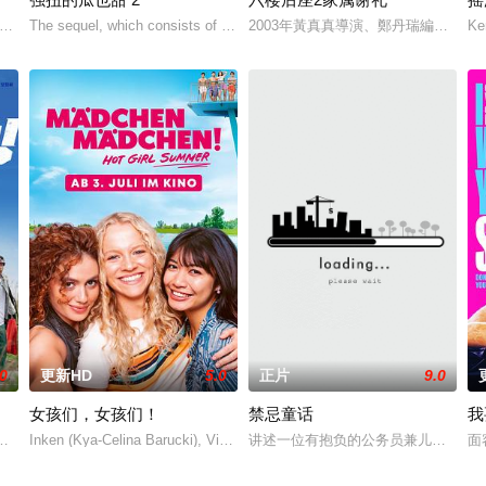
红透半边天”团队。然而团队在发展
 饰）被初恋男友李天昊（周澄奧 饰）断崖式分手后陷入无尽的情绪反
The sequel, which consists of consecutive eve
2003年黃真真導演、鄭丹瑞編劇的喜
Ke
.0
更新HD
5.0
正片
9.0
女孩们，女孩们！
禁忌童话
我
”，步步为营接近倔强女医生李梦
禧年初期当红的韩国流行三人团体。如今，三人为了一场仅有一次的演出
Inken (Kya-Celina Barucki), Vicky (Julia Novo
讲述一位有抱负的公务员兼儿童故事作
面