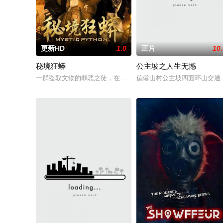
更新HD
1.0
正片
10
秘境狂蟒
公主坡之人生无憾
一群盗取文物的罪恶之徒，在一次盗宝途中遇到神秘事件集体神秘
偏僻山村公主坡四面环山交通