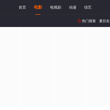
电影
首页
电视剧
动漫
综艺
热门搜索
夏目友
