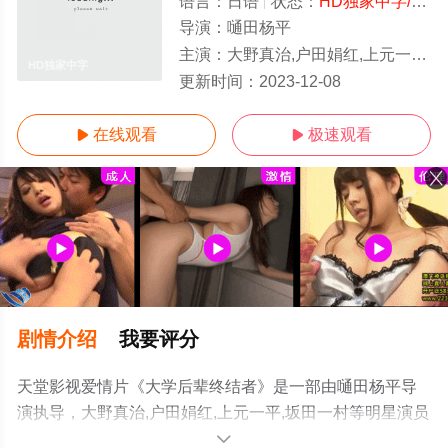
语言：
日语
状态：
HD独家中字/高清
导演：
嗵田杨平
主演：
大野真治,户田娟红,上元一平,坂田一村
HD独家中字
更新时间：
2023-12-08
在线观看
极速观看


剧情介绍
我要评分
天堂影视爱情片《大学后辈终结者》是一部由嗵田杨平导
演执导，大野真治,户田娟红,上元一平,坂田一村等明星演员
精彩演绎的日本电影，手机免费观看高清未删减完整版电
