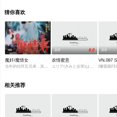
影大全就上天堂电影网，更多剧情信息可移步至豆瓣电
影、电视猫或剧情网等平台了解。
猜你喜欢
2.0
6.0
HD
正片
正片
魔奸/魔情女
农情蜜意
VN.087
当年的结拜五兄弟，其中一人被出卖并被杀死于是他阴魂不算，
ユリア(きみと歩実)は婚活パーティ
[嗲囡囡F
相关推荐