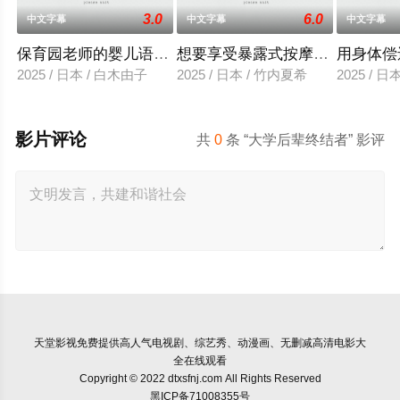
3.0
6.0
中文字幕
中文字幕
中文字幕
保育园老师的婴儿语让人超兴奋
想要享受暴露式按摩的已婚女子
用身体偿
2025 / 日本 / 白木由子
2025 / 日本 / 竹内夏希
2025 / 
影片评论
共
0
条 “大学后辈终结者” 影评
天堂影视
免费提供高人气电视剧、综艺秀、动漫画、无删减高清电影大
全在线观看
Copyright © 2022 dtxsfnj.com All Rights Reserved
黑ICP备71008355号