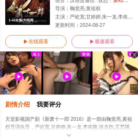
语言：
汉语普通话
状态：
第42集完结
导演：
鞠觉亮,黄祖权
主演：
严屹宽,甘婷婷,朱一龙,李依晓,张含韵,王艺曈,杨净如,于清斌,元华,吕良伟,张天阳
1-42全集/大结局
更新时间：
2024-08-27
在线观看
极速观看


剧情介绍
我要评分
天堂影视国产剧《新萧十一郎 2016》是一部由鞠觉亮,黄祖
权导演执导，严屹宽,甘婷婷,朱一龙,李依晓,张含韵,王艺曈,
杨净如,于清斌,元华,吕良伟,张天阳等明星演员精彩演绎的
