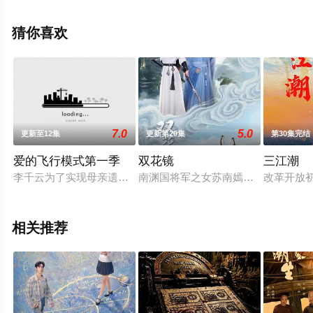
中国大陆电视剧，大结局剧情已揭晓（1-42全集），手机
免费观看高清未删减完整版电视剧全集就上天堂电影网，
猜你喜欢
热播电视剧提前免费观看，更多剧情信息可移步至豆瓣电
视剧、电视猫或剧情网等平台了解。
7.0
5.0
更新至12集
更新第20集
第30集完结
爱的飞行模式第一季
双花镜
三江潮
李千云为了实现母亲遗愿，在空姐何霄霄的帮助下，终于克服恐
南渊国将军之女苏南嫣自幼习武，乃
改革开放
相关推荐