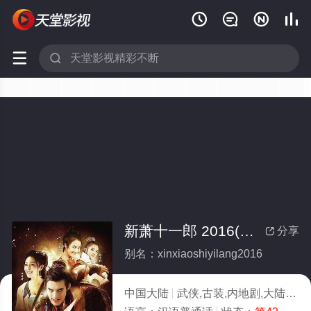






新萧十一郎 2016(全集)
分享

别名：xinxiaoshiyilang2016
中国大陆
武侠,古装,内地剧,大陆
20