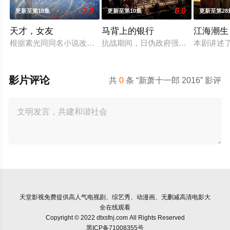
2.0
6.0
更新至第18集
更新至第10集
更新至第28
天才，女友
马背上的银行
江海潮生
根据素光同同名小说改编。江逾白长大以后，林知夏忽然对他说：
抗战期间，日伪政府强行推广、使用由
本剧讲述
影片评论
共
0
条 “新萧十一郎 2016” 影评
天堂影视
免费提供高人气电视剧、综艺秀、动漫画、无删减高清电影大
全在线观看
Copyright © 2022 dtxsfnj.com All Rights Reserved
黑ICP备71008355号