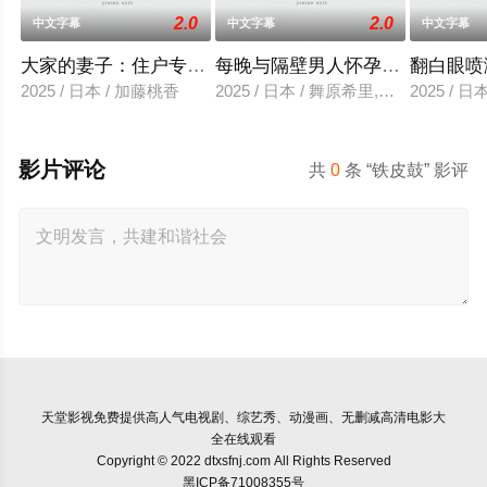
2.0
2.0
中文字幕
中文字幕
中文字幕
大家的妻子：住户专用洞口
每晚与隔壁男人怀孕性爱
翻白眼喷
2025 / 日本 / 加藤桃香
2025 / 日本 / 舞原希里,佐川金二
2025 / 
影片评论
共
0
条 “铁皮鼓” 影评
天堂影视
免费提供高人气电视剧、综艺秀、动漫画、无删减高清电影大
全在线观看
Copyright © 2022 dtxsfnj.com All Rights Reserved
黑ICP备71008355号