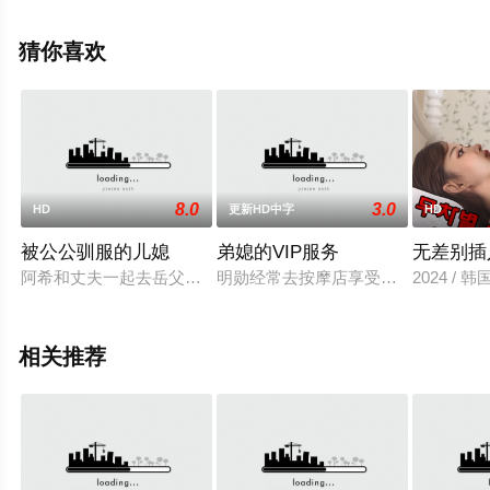
演绎的西德 \/ 波兰 \/ 法国 \/ 南斯电影，手机免费观看高清
未删减完整版电影大全就上天堂电影网，更多剧情信息可
猜你喜欢
移步至豆瓣电影、电视猫或剧情网等平台了解。
8.0
3.0
HD
更新HD中字
HD
被公公驯服的儿媳
弟媳的VIP服务
无差别插
阿希和丈夫一起去岳父家庆祝岳母的一周年忌日。丈夫外出后，
明勋经常去按摩店享受服务，有时甚
2024 / 韩
相关推荐