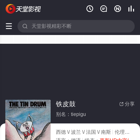






铁皮鼓
分享

别名：tiepigu
西德 \/ 波兰 \/ 法国 \/ 南斯
伦理
1979