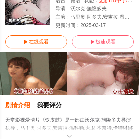
语言：
德语
状态：
更新HD中字/高清
导演：
沃尔克·施隆多夫
主演：
马里奥·阿多夫,安吉拉·温科勒,大卫·本奈特,卡特琳娜·塔巴赫,达尼尔·奥勒布里斯基,蒂娜·恩
更新HD中字
更新时间：
2025-03-17
在线观看
极速观看


剧情介绍
我要评分
天堂影视爱情片《铁皮鼓》是一部由沃尔克·施隆多夫导演
执导，马里奥·阿多夫,安吉拉·温科勒,大卫·本奈特,卡特琳娜
·塔巴赫,达尼尔·奥勒布里斯基,蒂娜·恩格尔等明星演员精彩
