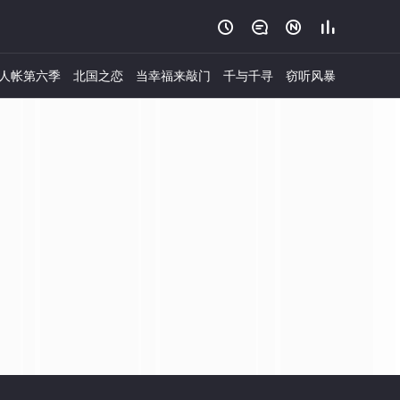




人帐第六季
北国之恋
当幸福来敲门
千与千寻
窃听风暴