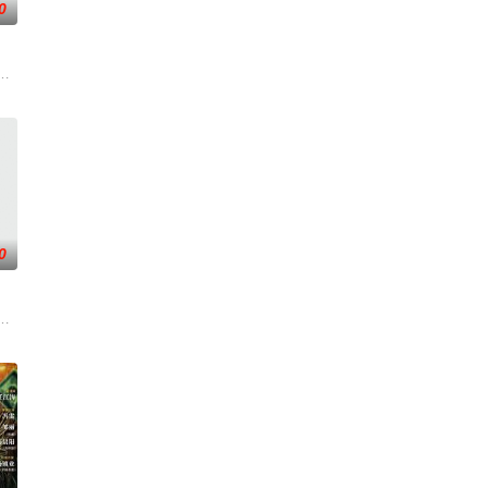
0
从恨意中涅槃重生，借私生女桑落
辉，大平王朝有史以来个以女子进士科三元及第入翰林院的奇女子。十
0
子剑因不满演习流于形式，假传
大生企业，实业报国的故事。甲午战争后，国家蒙羞，张謇虽高中状元