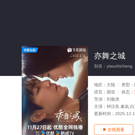
亦舞之城
别名：yiwuzhicheng
地区：
大陆
类型：
语言：
国语
状态：
导演：
刘俊杰
主演：
钟汉良,秦岚,白
更新时间：
2025-12-
在线观看
