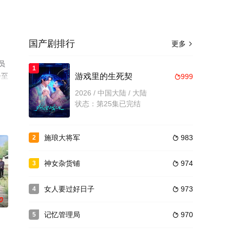
国产剧排行
更多

员
1
步至
游戏里的生死契
999

2026 / 中国大陆 / 大陆
状态：第25集已完结
施琅大将军
983
2

神女杂货铺
974
3

女人要过好日子
973
4

0
记忆管理局
970
5
