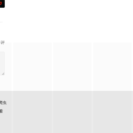
0
的阴阳宅，江淮被掳走配“阴
顾炎女儿奴的属性，请求老炮儿顾炎带自己用程序员身份卧底电诈集团
影评
爬虫
看