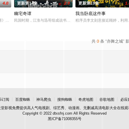
4.0
更新第14集
2.0
更新第19集
1.
幽宅奇谭
我当卧底这件事
虐待，少年出逃时被任素素（王楚然
唇》。藤墨与伍十弦因一场乌龙“神药”事件相遇，在成人用品店与酒吧的
民国时期，江淮与迅哥组成说书班子，偶遇“白天人住屋，晚上鬼占房”
程序员李文刻意接近顾婷，利用
共
0
条 “亦舞之城” 
S订阅
百度蜘蛛
神马爬虫
搜狗蜘蛛
奇虎地图
谷歌地图
必应
天堂影视
免费提供高人气电视剧、综艺秀、动漫画、无删减高清电影大全在线观
Copyright © 2022 dtxsfnj.com All Rights Reserved
黑ICP备71008355号