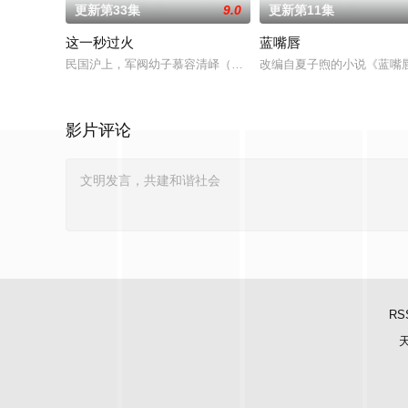
更新第33集
9.0
更新第11集
这一秒过火
蓝嘴唇
民国沪上，军阀幼子慕容清峄（张凌赫 饰）因被抱错而受尽养父
改编自夏子煦的小说《蓝嘴
影片评论
RS