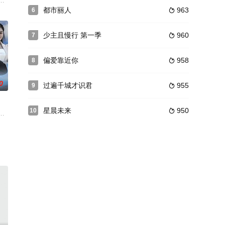
）自幼桀傲不驯且又体弱多病，
败和房产纠纷，导致家庭陷入经济危机，二人与一对新婚夫妻顾易和韩
都市丽人
963
6

少主且慢行 第一季
960
7

偏爱靠近你
958
8

0
过遍千城才识君
955
9

星晨未来
950
10

鬼恋侠情》、《蝙蝠传奇》、《桃
闹腾的一年。嘚嘚瑟瑟的谢广坤（唐鉴军 饰）祖坟冒了青烟，王小蒙