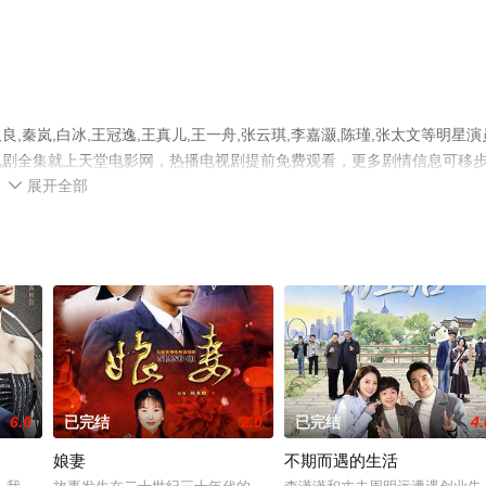
秦岚,白冰,王冠逸,王真儿,王一舟,张云琪,李嘉灏,陈瑾,张太文等明星演
视剧全集就上天堂电影网，热播电视剧提前免费观看，更多剧情信息可移
展开全部

6.0
已完结
2.0
已完结
4.
娘妻
不期而遇的生活