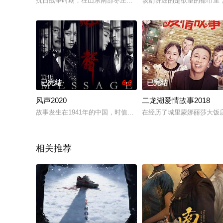
抗日战争时期，在山东南部枣庄矿区，以刘洪、王强为首的一批
该剧讲述的是欲望的都市里
已完结
6.0
已完结
风声2020
二龙湖爱情故事2018
故事发生在1941年的中国，时值汪伪政府统治期间，军统特工顾
在经历了城里蒙娜丽莎大饭
相关推荐