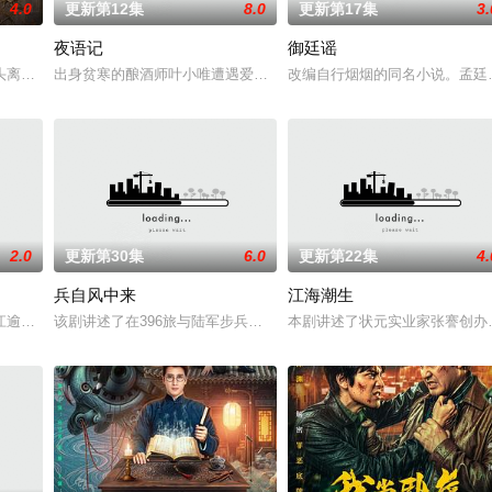
4.0
更新第12集
8.0
更新第17集
3.
夜语记
御廷谣
定技术的支持下，通过摸排、勘查
头离奇失窃，戏班主横尸戏台，将冷血少帅许又安与昆曲名伶荣筱楠推向不
出身贫寒的酿酒师叶小唯遭遇爱人程桉、恩师林晚媚的双重背叛。她
改编自行烟烟的同名小说。孟廷
2.0
更新第30集
6.0
更新第22集
4.
兵自风中来
江海潮生
江逾白长大以后，林知夏忽然对他说：“江逾白，我喜欢你，哲学和生物学
该剧讲述了在396旅与陆军步兵学院联合举办的小型军事演习中，郭
本剧讲述了状元实业家张謇创办