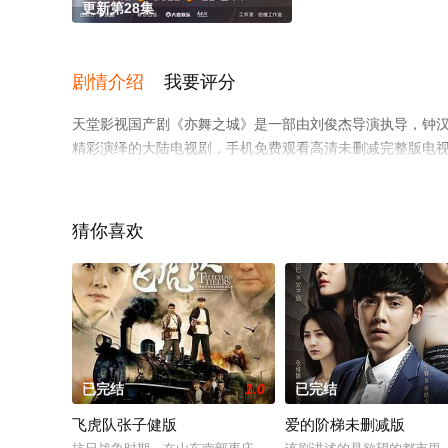
更新第28集
剧情介绍
我要评分
天堂影视国产剧《亦舞之城》是一部由刘俊杰导演执导，钟汉良,
精彩演绎的大陆电视剧，手机免费观看高清未删减完整版电
豆瓣电视剧、电视猫或剧情网等平台了解。
猜你喜欢
已完结
1.0
已完结
飞虎队张子健版
爱的阶梯未删减版