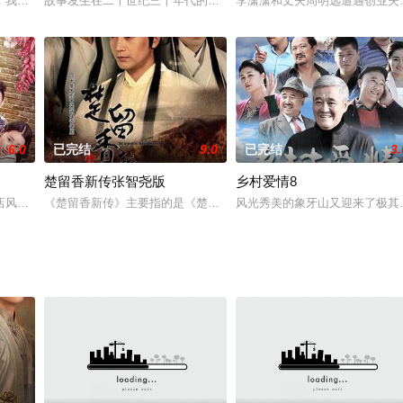
煤矿工人和铁路工人，因不堪日寇的欺
，我们告别那些年少的美好和青春的璀璨，突入物欲横流的现实怀抱之中，
故事发生在二十世纪三十年代的福建闽南。高家公子高耀宗（吴磊 饰
李潇潇和丈夫周明远遭遇创业失
6.0
已完结
9.0
已完结
3.
楚留香新传张智尧版
乡村爱情8
晓梦（徐璐 饰）经过了不懈的努
店风波之后，农村青年张立东决心辞掉工作，回家与妻子完成自己一直想要
《楚留香新传》主要指的是《楚留香传奇》系列的后面五部：包括《
风光秀美的象牙山又迎来了极其