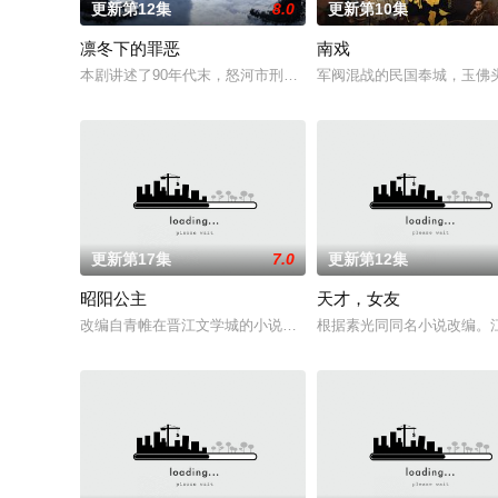
更新第12集
8.0
更新第10集
凛冬下的罪恶
南戏
本剧讲述了90年代末，怒河市刑侦支队在无普及监控、无DNA鉴
军阀混战的民国奉城，玉佛
更新第17集
7.0
更新第12集
昭阳公主
天才，女友
改编自青帷在晋江文学城的小说《平阳公主》。
根据素光同同名小说改编。