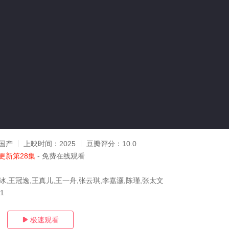
国产
上映时间：
2025
豆瓣评分：
10.0
更新第28集
- 免费在线观看
冰,王冠逸,王真儿,王一舟,张云琪,李嘉灏,陈瑾,张太文
11
极速观看
