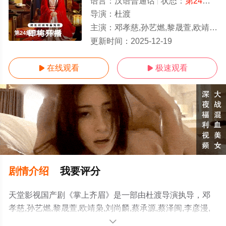
语言：
汉语普通话
状态：
第24集完结
导演：
杜渡
主演：
邓孝慈,孙艺燃,黎晟萱,欧靖枭,刘尚麟,蔡承源,蔡泽闽,李彦漫,毛敏卓,韩子萱,陈南黎,苗茂盛
第24集完结/大结局
更新时间：
2025-12-19
在线观看
极速观看


剧情介绍
我要评分
天堂影视国产剧《掌上齐眉》是一部由杜渡导演执导，邓
孝慈,孙艺燃,黎晟萱,欧靖枭,刘尚麟,蔡承源,蔡泽闽,李彦漫,
毛敏卓,韩子萱,陈南黎,苗茂盛,郭东兴,石蕊,韩露等明星演员
