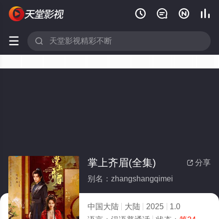






掌上齐眉(全集)
分享

别名：zhangshangqimei
中国大陆
大陆
2025
1.0