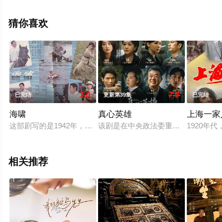
精彩演绎的中国大陆电视剧，大结局剧情已揭晓（第24集
完结），手机免费观看高清未删减完整版电视剧全集就上
猜你喜欢
天堂电影网，热播电视剧提前免费观看，更多剧情信息可
移步至豆瓣电视剧、电视猫或剧情网等平台了解。
1.0
7.0
已完结
更新第39集
已完结
海啸
真心英雄
上海一家
这部剧写的是1942年，在抗日战争最艰苦的一年，胶东地区（
该剧是在中央政法委重点指导下， 以
1920
相关推荐