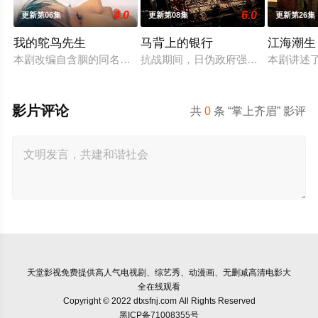
4.0
6.0
更新第06集
更新第08集
更新第26集
我的鸵鸟先生
马背上的银行
江海潮生
本剧改编自含胭的同名小说，讲述了邻家女孩庞倩（苏晓彤 饰）
抗战期间，日伪政府强行推广、使用由
本剧讲述
影片评论
共
0
条 “掌上齐眉” 影评
天堂影视
免费提供高人气电视剧、综艺秀、动漫画、无删减高清电影大
全在线观看
Copyright © 2022 dtxsfnj.com All Rights Reserved
黑ICP备71008355号