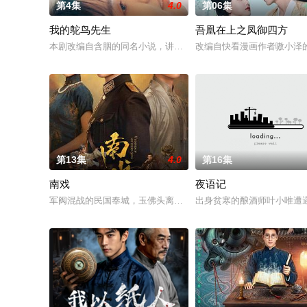
第4集
4.0
第06集
我的鸵鸟先生
吾凰在上之凤御四方
本剧改编自含胭的同名小说，讲述了邻家女孩庞倩（苏晓彤 饰）
改编自快看漫画作者嗷小泽
第13集
4.0
第16集
南戏
夜语记
军阀混战的民国奉城，玉佛头离奇失窃，戏班主横尸戏台，将冷
出身贫寒的酿酒师叶小唯遭