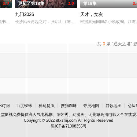
2.0
更新至第18集
1.0
第16集
2.
九门2026
天才，女友
具流血的新娘纸人卷入了一场跨越十年
书班子，偶遇“白天人住屋，晚上鬼占房”的阴阳宅，江淮被掳走配“阴
长沙风云再起之时，张启山（陈伟霆 饰）与吴老狗（曾舜晞 饰）强强
根据素光同同名小说改编。江逾
共
0
条 “通天之塔” 
S订阅
百度蜘蛛
神马爬虫
搜狗蜘蛛
奇虎地图
谷歌地图
必应
天堂影视
免费提供高人气电视剧、综艺秀、动漫画、无删减高清电影大全在线观
Copyright © 2022 dtxsfnj.com All Rights Reserved
黑ICP备71008355号