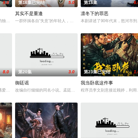
9.0
第16集已完结
5.0
第18集
8.
其实不是重逢
凛冬下的罪恶
与童年时因一场意外落下身体残缺的
的独家连载漫画《吾凰在上》。现代少女奚圆（姜贞羽 饰）因意外踏入玄
一群怀揣各自“失意”的年轻人，在沿海小城南安相遇相知，他们决心
本剧讲述了90年代末，怒河市
8.0
第20集
3.0
第23集已完结
1.
御廷谣
我当卧底这件事
血少帅许又安与昆曲名伶荣筱楠推向不
遇爱人程桉、恩师林晚媚的双重背叛。她从恨意中涅槃重生，借私生女桑落
改编自行烟烟的同名小说。孟廷辉，大平王朝有史以来个以女子进士
程序员李文刻意接近顾婷，利用