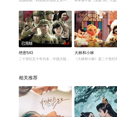
抗战初期，村姑花水仙在丈夫——八路军指导员马天龙的教育和
将军凌不疑（吴磊 饰）大捷
已完结
9.0
已完结
绝密543
大林和小林
二十世纪五十年代末，中国大陆的领空频频遭到敌方侵扰，中央决
《大林和小林》是二十世纪
相关推荐