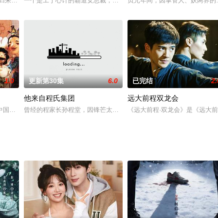
帮助下，从一个莽撞冒失的农家女逐步
归来，在追查旧案的过程中结识了被罚在乡野“思过”的留守儿童程少商
一个是工于心计的霸道女总裁，一个是温柔内敛的年下小奶狗。因一
贞元年间，因掌管人、妖两界的
1.0
更新第30集
6.0
已完结
2.
他来自程氏集团
远大前程双龙会
定向苏联购买萨姆－2型地对空导弹
中国最优秀的民族童话精品，奇特的构思，夸张的手法，大胆的想象，曲折
曾经的程家长孙程堂，因锋芒太露而吃尽苦头，甚至在小人陷害之下
《远大前程·双龙会》是《远大