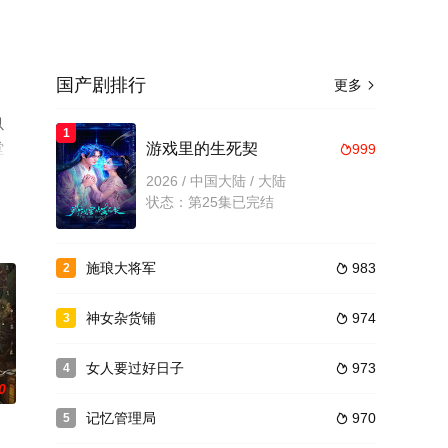
国产剧排行
更多

以
1
堂
游戏里的生死契
999

2026 / 中国大陆 / 大陆
状态：第25集已完结
施琅大将军
983
2

神女杂货铺
974
3

女人要过好日子
973
4

0
记忆管理局
970
5
