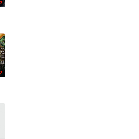
0
各展所长创办旅行社。他们以当
刑侦支队在无普及监控、无DNA鉴定技术的支持下，通过摸排、勘查
0
科三元及第入翰林院的奇女子。十
顾炎女儿奴的属性，请求老炮儿顾炎带自己用程序员身份卧底电诈集团