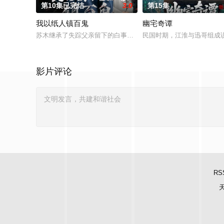
第10集已完结
3.0
第15集
我以纸人镇百鬼
幽宅奇谭
苏木继承了失踪父亲留下的白事馆，本想低调扎纸维生，却因一
民国时期，江淮与迅哥组成说
影片评论
RS