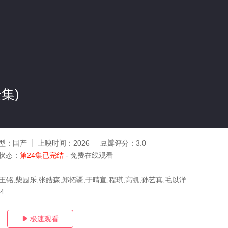
集)
型：
国产
上映时间：
2026
豆瓣评分：
3.0
状态：
第24集已完结
- 免费在线观看
王铭,柴园乐,张皓森,郑拓疆,于晴宣,程琪,高凯,孙艺真,毛以洋
24
极速观看
