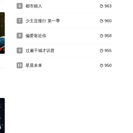
场阴差阳错的相亲达成约定，二人
白泽神女意外身亡，白泽令不知所踪，妖兽在人间肆意流窜，作恶多端
都市丽人
963
6

少主且慢行 第一季
960
7

偏爱靠近你
958
8

0
过遍千城才识君
955
9

星晨未来
950
10

一度被驱逐险些丧命，但他并没有
前程》番外篇，讲述了第四代上海大亨霍震霄（刘昊然饰）与江湖少年