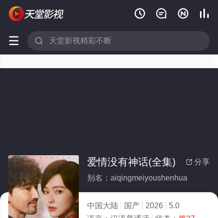






爱情没有神话(全集)
分享

别名：aiqingmeiyoushenhua
中国大陆
国产
2026
5.0