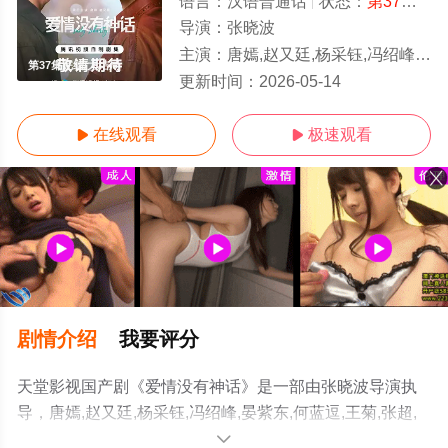
语言：
汉语普通话
状态：
第37集完结
导演：
张晓波
主演：
唐嫣,赵又廷,杨采钰,冯绍峰,晏紫东,何蓝逗,王菊,张超,陈昊森,倪虹洁,刘钧,沙宝亮,王姬,
第37集完结/大结局
更新时间：
2026-05-14
在线观看
极速观看


剧情介绍
我要评分
天堂影视国产剧《爱情没有神话》是一部由张晓波导演执
导，唐嫣,赵又廷,杨采钰,冯绍峰,晏紫东,何蓝逗,王菊,张超,
陈昊森,倪虹洁,刘钧,沙宝亮,王姬,周野芒,吴玉芳,刘恩佳,李
