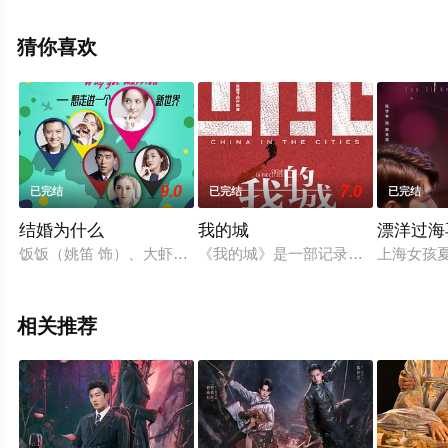
殿尊,王艺荻,杜双宇,柳珊,鲍大志,陈国庆,杨晨,曹可凡等明星
演员精彩演绎的中国大陆电视剧，大结局剧情已揭晓（第
猜你喜欢
37集完结），手机免费观看高清未删减完整版电视剧全集
就上天堂电影网，热播电视剧提前免费观看，更多剧情信
息可移步至豆瓣电视剧、电视猫或剧情网等平台了解。
9.0
7.0
已完结
已完结
已完结
结婚为什么
我的城
漂洋过海
饭饭（姚笛 饰）、大虾（任重 饰）和老刁（郑雅文 饰）是感情
《我的城》是一部记录城市凡人生活碎
上海女孩
相关推荐