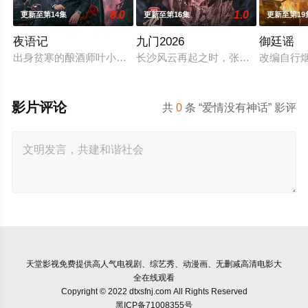
8.0
1.0
更新至第14集
更新至第16集
更新至第19
夜语记
九门2026
御廷谣
出身贫寒的酿酒师叶小唯遭遇爱人程桉、恩师林晚媚的双重背叛
长沙风云再起之时，张启山（陈伟霆 
改编自行
影片评论
共
0
条 “爱情没有神话” 影评
天堂影视
免费提供高人气电视剧、综艺秀、动漫画、无删减高清电影大
全在线观看
Copyright © 2022 dtxsfnj.com All Rights Reserved
黑ICP备71008355号