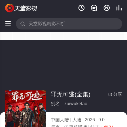






罪无可逃(全集)
分享

别名：zuiwuketao
中国大陆
大陆
2026
9.0