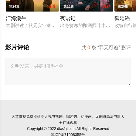
4.0
8.0
第24集
第16集
第20集
江海潮生
夜语记
御廷谣
本剧讲述了状元实业家张謇创办大生企业，实业报国的故事。甲
出身贫寒的酿酒师叶小唯遭遇爱人程
改编自行
影片评论
共
0
条 “罪无可逃” 影评
天堂影视
免费提供高人气电视剧、综艺秀、动漫画、无删减高清电影大
全在线观看
Copyright © 2022 dtxsfnj.com All Rights Reserved
黑ICP备71008355号