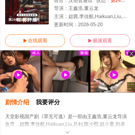
语言：
汉语普通话
状态：
第24集已完结
导演：
王鑫浩,董云龙
主演：
赵茜,李佳航,Haikuan,Liu,吕钊,陈少熙,赵小童,刘卓杰,王与歌
第24集已完结/大结局
更新时间：
2026-05-20
在线观看
极速观看


剧情介绍
我要评分
天堂影视国产剧《罪无可逃》是一部由王鑫浩,董云龙导演
执导，赵茜,李佳航,Haikuan,Liu,吕钊,陈少熙,赵小童,刘卓
杰,王与歌等明星演员精彩演绎的中国大陆电视剧，大结局
