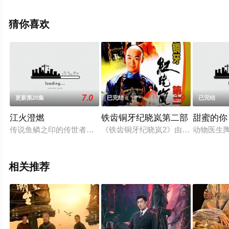
剧情已揭晓（第24集已完结），手机免费观看高清未删减
完整版电视剧全集就上天堂电影网，热播电视剧提前免费
猜你喜欢
观看，更多剧情信息可移步至豆瓣电视剧、电视猫或剧情
网等平台了解。
7.0
2.0
更新第20集
已完结
已完结
江火澄燃
铁齿铜牙纪晓岚第二部
甜蜜的你
传说鱼鳞之印的传世者，可解封冥鱼至宝，问鼎天下。炎迦部族
《铁齿铜牙纪晓岚2》由“科场奇案”、“
动物医生
相关推荐