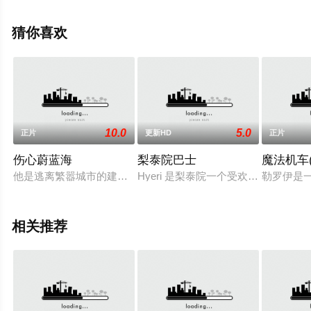
绎的菲律宾电影，手机免费观看高清未删减完整版电影大
全就上天堂电影网，更多剧情信息可移步至豆瓣电影、电
猜你喜欢
视猫或剧情网等平台了解。
10.0
5.0
正片
更新HD
正片
伤心蔚蓝海
梨泰院巴士
魔法机车
他是逃离繁嚣城市的建筑师，她是躲在乡间旅社的小女仆，害羞
Hyeri 是梨泰院一个受欢迎的夜总会
勒罗伊是
相关推荐