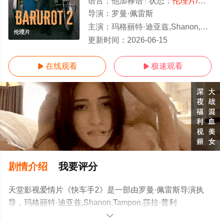
语言：
他加禄语
状态：
伦理片/高清
导演：
罗曼·佩雷斯
主演：
玛格丽特·迪亚兹,Shanon,Tampon,莎拉·普利多,Victoria,Nash,埃尔罗
伦理片
更新时间：
2026-06-15
在线观看
极速观看


剧情介绍
我要评分
天堂影视爱情片《快车手2》是一部由罗曼·佩雷斯导演执
导，玛格丽特·迪亚兹,Shanon,Tampon,莎拉·普利
多,Victoria,Nash,埃尔罗·卡梅罗,JC,Tan等明星演员精彩演
