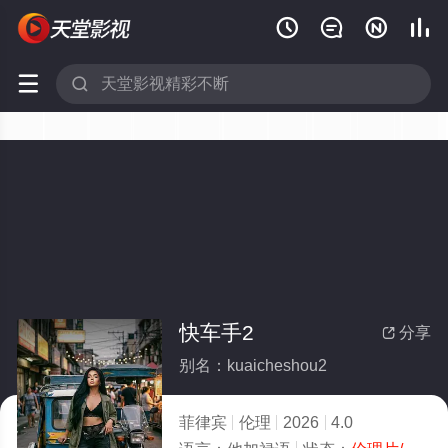






快车手2
分享

别名：kuaicheshou2
菲律宾
伦理
2026
4.0