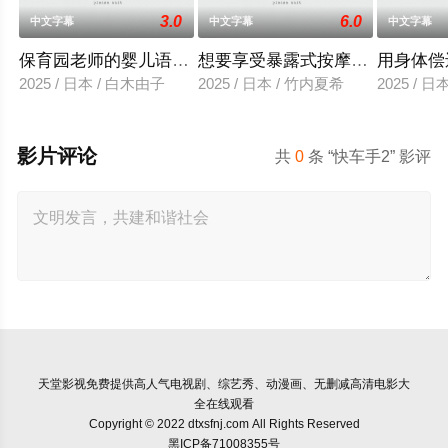
3.0
6.0
中文字幕
中文字幕
中文字幕
保育园老师的婴儿语让人超兴奋
想要享受暴露式按摩的已婚女子
用身体偿
2025 / 日本 / 白木由子
2025 / 日本 / 竹内夏希
2025 / 
影片评论
共
0
条 “快车手2” 影评
天堂影视
免费提供高人气电视剧、综艺秀、动漫画、无删减高清电影大
全在线观看
Copyright © 2022 dtxsfnj.com All Rights Reserved
黑ICP备71008355号