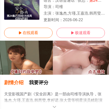
语言：
汉语普通话
状态：
第24集已完结
导演：
司维
主演：
张逸杰,方瑾,王嘉浩,韩芮莹,李籽诺,张大雷
第24集已完结/大结局
更新时间：
2026-06-22
在线观看
极速观看


剧情介绍
我要评分
天堂影视国产剧《安全距离》是一部由司维导演执导，张
逸杰,方瑾,王嘉浩,韩芮莹,李籽诺,张大雷等明星演员精彩演
绎的中国大陆电视剧，大结局剧情已揭晓（第24集已完
