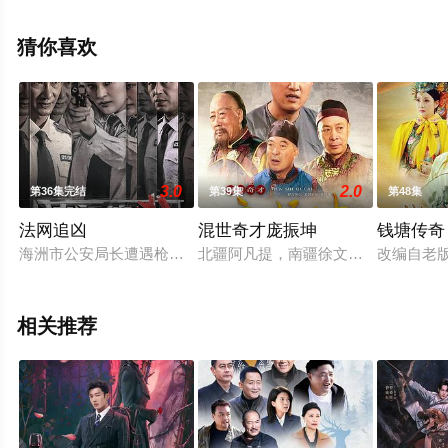
结），手机免费观看高清未删减完整版电视剧全集就上天
堂电影网，热播电视剧提前免费观看，更多剧情信息可移
猜你喜欢
步至豆瓣电视剧、电视猫或剧情网等平台了解。
3.0
2.0
第36集完结
第39集
第48集
法网追凶
混世奇才庞振坤
钱塘传奇
海洲市公安局长遭遇枪击昏迷不醒，原省公安厅刑侦处处长田丰
北疆阿凡提，南疆徐文长，中原庞振坤
改编自老
相关推荐