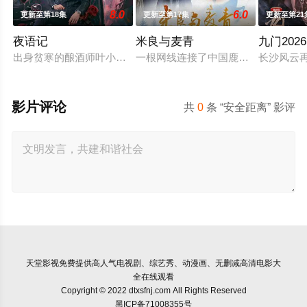
8.0
6.0
更新至第18集
更新至第17集
更新至第21
夜语记
米良与麦青
九门2026
出身贫寒的酿酒师叶小唯遭遇爱人程桉、恩师林晚媚的双重背叛
一根网线连接了中国鹿鸣村和英国牛
长沙风云
影片评论
共
0
条 “安全距离” 影评
天堂影视
免费提供高人气电视剧、综艺秀、动漫画、无删减高清电影大
全在线观看
Copyright © 2022 dtxsfnj.com All Rights Reserved
黑ICP备71008355号