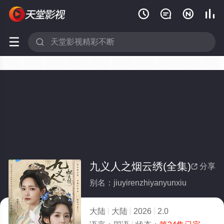






九义人之烟云绣(全集)
分享

别名：jiuyirenzhiyanyunxiu
大陆
大陆
2026
2.0