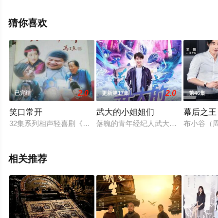
萱,齐航,黄贺等明星演员精彩演绎的大陆电视剧，大结局剧
情已揭晓（第24集已完结），手机免费观看高清未删减完
猜你喜欢
整版电视剧全集就上天堂电影网，热播电视剧提前免费观
看，更多剧情信息可移步至豆瓣电视剧、电视猫或剧情网
等平台了解。
2.0
2.0
已完结
更新第17集
第46集
笑口常开
武大的小姐姐们
幕后之王
32集系列相声轻喜剧《笑口常开》是以中国传统相声为蓝本，在
落魄的青年经纪人武大，无意获得了
布小谷（
相关推荐