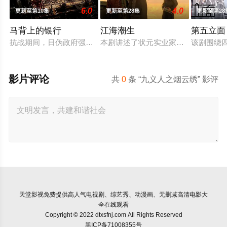
6.0
4.0
更新至第10集
更新至第28集
更新至第28
马背上的银行
江海潮生
第五立面
抗战期间，日伪政府强行推广、使用由“中国准备银行”发行的伪
本剧讲述了状元实业家张謇创办大生
该剧围绕
影片评论
共
0
条 “九义人之烟云绣” 影评
天堂影视
免费提供高人气电视剧、综艺秀、动漫画、无删减高清电影大
全在线观看
Copyright © 2022 dtxsfnj.com All Rights Reserved
黑ICP备71008355号