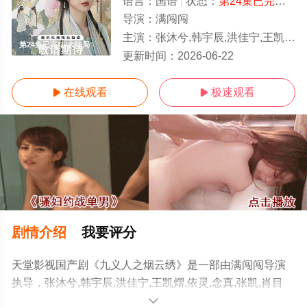
语言：
国语
状态：
第24集已完结
- 
导演：
满闯闯
主演：
张沐兮,韩宇辰,洪佳宁,王凯熠,依灵,念真,张凯,肖目涵,陈佳琪,蓝暄,于磊,王思晗,诗懿,杨
第24集已完结/大结局
更新时间：
2026-06-22
在线观看
极速观看


剧情介绍
我要评分
天堂影视国产剧《九义人之烟云绣》是一部由满闯闯导演
执导，张沐兮,韩宇辰,洪佳宁,王凯熠,依灵,念真,张凯,肖目
涵,陈佳琪,蓝暄,于磊,王思晗,诗懿,杨凯文,肖东昊,陈润,赵佩
