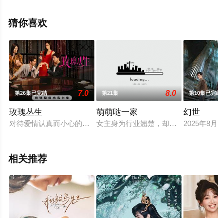
大陆电视剧，手机免费观看高清未删减完整版电视剧全集
就上天堂电影网，热播电视剧提前免费观看，更多剧情信
猜你喜欢
息可移步至豆瓣电视剧、电视猫或剧情网等平台了解。
7.0
8.0
第26集已完结
第21集
第10集已完
玫瑰丛生
萌萌哒一家
幻世
对待爱情认真而小心的李晓兮与小贝邂逅，两人开始了一段浪漫
女主身为行业翘楚，却在产后带娃的
2025年
相关推荐