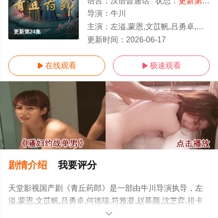
语言：
汉语普通话
状态：
更新第24集
导演：
牛川
主演：
左溢,蒙恩,文苡帆,吕勇卓,何德瑞,符雅凝,赵慕颜,沈芝弈,祖卡尔,罗麦一,宣贻骞,刘瑾,刘果
更新第24集
更新时间：
2026-06-17
在线观看
极速观看


剧情介绍
我要评分
天堂影视国产剧《青丘药郎》是一部由牛川导演执导，左
溢,蒙恩,文苡帆,吕勇卓,何德瑞,符雅凝,赵慕颜,沈芝弈,祖卡
尔,罗麦一,宣贻骞,刘瑾,刘果果等明星演员精彩演绎的中国
