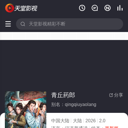






青丘药郎
分享

别名：qingqiuyaolang
中国大陆
大陆
2026
2.0