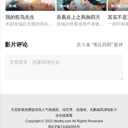
4.0
9.0
第4集
第06集
第16集已完
我的鸵鸟先生
吾凰在上之凤御四方
其实不是
本剧改编自含胭的同名小说，讲述了邻家女孩庞倩（苏晓彤 饰）
改编自快看漫画作者嗷小泽的独家连
一群怀揣
影片评论
共
0
条 “青丘药郎” 影评
天堂影视
免费提供高人气电视剧、综艺秀、动漫画、无删减高清电影大
全在线观看
Copyright © 2022 dtxsfnj.com All Rights Reserved
黑ICP备71008355号