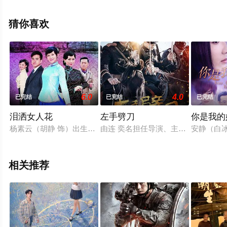
全集就上天堂电影网，热播电视剧提前免费观看，更多剧
情信息可移步至豆瓣电视剧、电视猫或剧情网等平台了
猜你喜欢
解。
6.0
4.0
已完结
已完结
已完结
泪洒女人花
左手劈刀
你是我的
杨素云（胡静 饰）出生在贫穷的家庭之中，一次偶然中，她邂逅
由连 奕名担任导演、主演的北京电视
安静（白
相关推荐