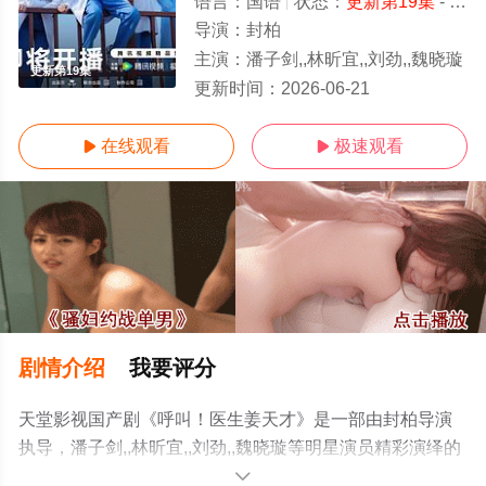
语言：
国语
状态：
更新第19集
- 免费在线观看
导演：
封柏
主演：
潘子剑,,林昕宜,,刘劲,,魏晓璇
更新第19集
更新时间：
2026-06-21
在线观看
极速观看


剧情介绍
我要评分
天堂影视国产剧《呼叫！医生姜天才》是一部由封柏导演
执导，潘子剑,,林昕宜,,刘劲,,魏晓璇等明星演员精彩演绎的
中国大陆电视剧，手机免费观看高清未删减完整版电视剧
