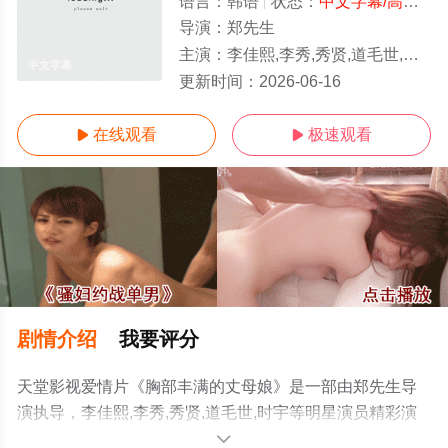
语言：
韩语
状态：
中文字幕/高清
- 
导演：
郑先生
主演：
李佳熙,李秀,秀贤,道毛世,时宇
中文字幕
更新时间：
2026-06-16
在线观看
极速观看


剧情介绍
我要评分
天堂影视爱情片《胸部丰满的丈母娘》是一部由郑先生导
演执导，李佳熙,李秀,秀贤,道毛世,时宇等明星演员精彩演
绎的韩国电影，手机免费观看高清未删减完整版电影大全
