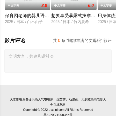
3.0
6.0
中文字幕
中文字幕
中文字幕
保育园老师的婴儿语让人超兴奋
想要享受暴露式按摩的已婚女子
用身体偿
2025 / 日本 / 白木由子
2025 / 日本 / 竹内夏希
2025 / 
影片评论
共
0
条 “胸部丰满的丈母娘” 影评
天堂影视
免费提供高人气电视剧、综艺秀、动漫画、无删减高清电影大
全在线观看
Copyright © 2022 dtxsfnj.com All Rights Reserved
黑ICP备71008355号