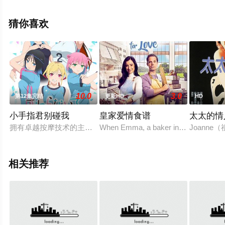
就上天堂电影网，更多剧情信息可移步至豆瓣电影、电视
猫或剧情网等平台了解。
猜你喜欢
10.0
3.0
第12集完结
更新HD
HD
小手指君别碰我
皇家爱情食谱
太太的情人
拥有卓越按摩技术的主人公·小手指向阳。立志成为运动医生的小
When Emma, a baker in NYC, is hired 
Joann
相关推荐