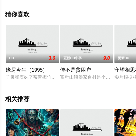
霖,薄贯军,姜华,魏瑞娟,戴岚,安迪·克利夫,徐敬义,郭大兴,胡
庆士,赵彩福,郝知本,任全华,李良涛,王晓忠,宋宝森,彭等明星
猜你喜欢
演员精彩演绎的中国大陆电影，手机免费观看高清未删减
完整版电影大全就上天堂电影网，更多剧情信息可移步至
豆瓣电影、电视猫或剧情网等平台了解。
3.0
9.0
HD
更新HD中字
更新HD
缘尽今生（1995）
俺不是贫困户
守望相思
子俊和表妹辛蒂青梅竹马，后来芷珊出现了，和子俊坠入爱河。
寄母山镇侯家台村是个贫困村，在此
影片根据
相关推荐