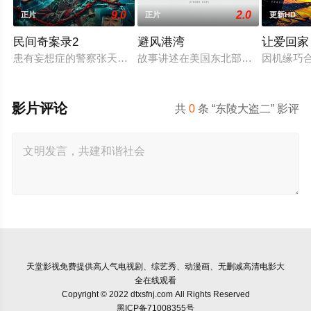
9.0
2.0
正片
正片
更新HD
民间奇案录2
避风港湾
让爱回家
患有妄想症的警察张天盛遇上一起离奇的神像杀人事件，勘案过程
故事讲述在美国东北部一个小镇的农
因机缘巧
影片评论
共
0
条 “东陵大盗二” 影评
天堂影视
免费提供高人气电视剧、综艺秀、动漫画、无删减高清电影大
全在线观看
Copyright © 2022 dtxsfnj.com All Rights Reserved
黑ICP备71008355号