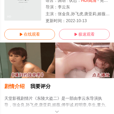
语言：
国语
状态：
HD/高清
- 免费在线观看
导演：
李云东
主演：
张金良,孙飞虎,唐亚莉,姬薇,傅学诚,程明章,辛生,董力,苏申润娃,戴辉瑶,张忠杰,斗兵,周建
HD
更新时间：
2022-10-13
在线观看
极速观看


剧情介绍
我要评分
天堂影视剧情片《东陵大盗二》是一部由李云东导演执
导，张金良,孙飞虎,唐亚莉,姬薇,傅学诚,程明章,辛生,董力,
苏申润娃,戴辉瑶,张忠杰,斗兵,周建伟,陈跃华,胡连生,江化
