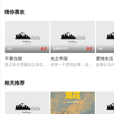
机免费观看高清未删减完整版电影大全就上天堂电影网，
更多剧情信息可移步至豆瓣电影、电视猫或剧情网等平台
猜你喜欢
了解。
6.0
9.0
HD
更新HD中字
HD
不要仇恨
光之帝国
爱情生活
犹太医生西蒙的父亲在大屠杀中遇难，他并未想到仇恨会给他决
讲述一个爱情故事，设定在1980年
故事以当
相关推荐