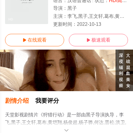
语言：
汉语普通话
状态：
HD/高清
-
导演：
黑子
主演：
李飞,黑子,王文轩,葛布,黄垲翔,杨俊超,杨子骅,何达,晋松,洪卫,郎峰,郝率,张璐瑶
HD
更新时间：
2022-10-13
在线观看
极速观看


剧情介绍
我要评分
天堂影视剧情片《狩猎行动》是一部由黑子导演执导，李
飞,黑子,王文轩,葛布,黄垲翔,杨俊超,杨子骅,何达,晋松,洪卫,
郎峰,郝率,张璐瑶等明星演员精彩演绎的中国大陆电影，手
