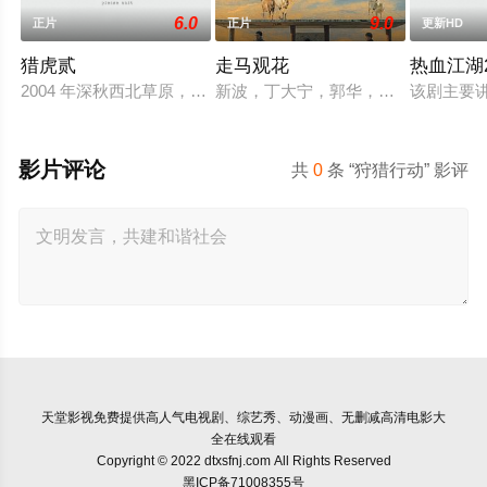
6.0
9.0
正片
正片
更新HD
猎虎贰
走马观花
热血江湖2
2004 年深秋西北草原，假交警截停铜矿押运车，炸药破箱、两
新波，丁大宁，郭华，程一木他们毕
该剧主要
影片评论
共
0
条 “狩猎行动” 影评
天堂影视
免费提供高人气电视剧、综艺秀、动漫画、无删减高清电影大
全在线观看
Copyright © 2022 dtxsfnj.com All Rights Reserved
黑ICP备71008355号