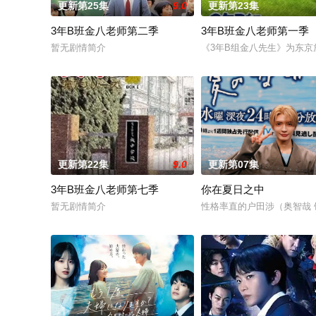
更新第25集
9.0
更新第23集
3年B班金八老师第二季
3年B班金八老师第一季
暂无剧情简介
《3年B组金八先生》为东京
更新第22集
9.0
更新第07集
3年B班金八老师第七季
你在夏日之中
暂无剧情简介
性格率直的户田涉（奥智哉