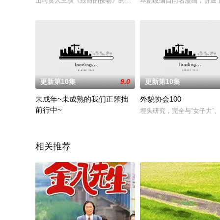
山崎贤人主演《致命的接吻》的平行世界剧集《致命平行》。因接
本剧改编自同名漫画，讲述
更新第10集
9.0
更新第10集
未成年~未成熟的我们正笨拙
外貌协会100
前行中~
埋头研究，完全与“女子力”
改编自同名韩漫，讲述了对他人漠不关心的优等生·水无濑仁（本
相关推荐