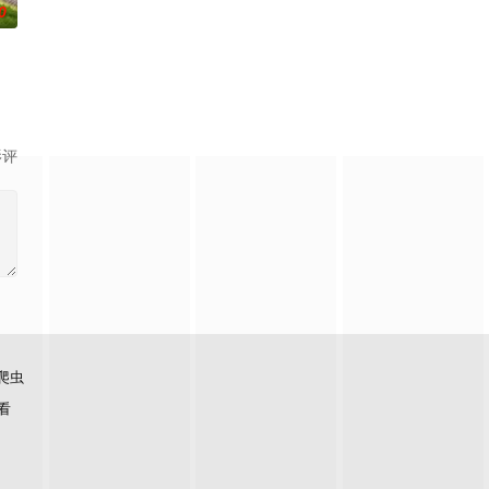
0
罪受害者支援室”，在这里，警
影评
爬虫
看