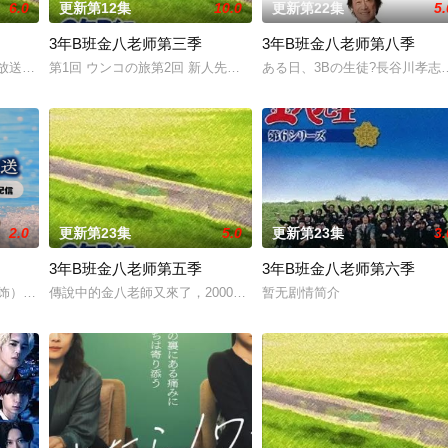
6.0
更新第12集
10.0
更新第22集
5.
3年B班金八老师第三季
3年B班金八老师第八季
放送（TBS）自1979年以来 历时三十年制作的一套校园教育电视
第1回 ウンコの旅第2回 新人先生は一年生第3回 穴があったら入りた
ある日、3Bの生徒?長谷川孝
2.0
更新第23集
5.0
更新第23集
3.
3年B班金八老师第五季
3年B班金八老师第六季
 饰）与校园风云人物佐伯千晴（杢代和人 饰）因共同的电影爱好而结缘
傳說中的金八老師又來了，2000年「3年B班金八老師」最新第五系列
暂无剧情简介