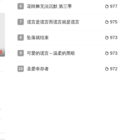
se）》，日本版将原
解开这些尘封已久却令人悲伤的刑案背后故事，并将真凶捉出还受害者
花咲舞无法沉默 第三季
977
6

谎言是谎言而谎言就是谎言
975
7

坠落就结束
973
8

0
可爱的谎言～温柔的黑暗
973
9

圣爱幸存者
972
10

e”
水野明日美（上野树里 饰）不苟言笑，沉稳冷峻，毫无表情地注视着