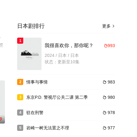
日本剧排行
更多

千
1
观
我很喜欢你，那你呢？
993

平台
2024 / 日本 / 日本
状态：更新至10集
情事与事情
983
2

东京P.D. 警视厅公关二课 第二季
980
3

驻在刑警
978
4

0
岩崎一树无法置之不理
977
5
