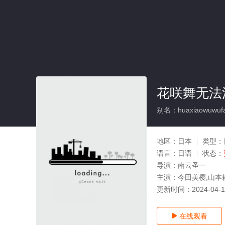
花咲舞无法
别名：huaxiaowuwufac
地区：
日本
类型：
语言：
日语
状态：
导演：
南云圣一
主演：
今田美樱,山本
更新时间：
2024-04-
在线观看
