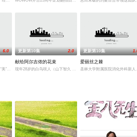
吻而死，穿越回7天前获得重生，但
了经营静静伫立在小巷里的料理店·一香轩的店主，和有着各种烦恼的客人
WOWOW开台25周年企划翻拍自人气同名美剧《铁证悬案（Cold Ca
悬而未破的刑案百合带领这团队
6.0
更新第10集
2.0
更新第10集
1.
献给阿尔吉侬的花束
爱丽丝之棘
、“美”无关的理科女子城之内纯（桐谷美玲 饰），每天埋头于研究，
现年28岁的白鸟咲人（山下智久 饰）供职于名为“Dream Flower Servic
圣林大学附属医院消化外科新人
岛纯政 饰），破天荒地为了不与班