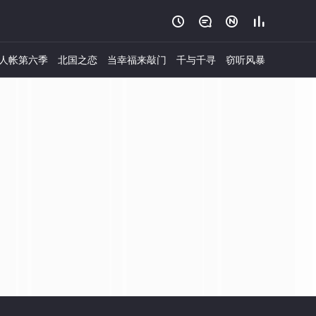




人帐第六季
北国之恋
当幸福来敲门
千与千寻
窃听风暴