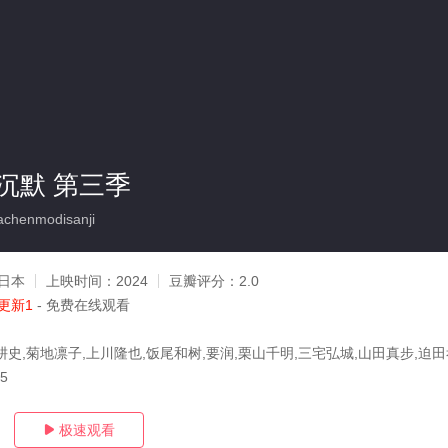
沉默 第三季
henmodisanji
日本
上映时间：
2024
豆瓣评分：
2.0
更新1
- 免费在线观看
耕史,菊地凛子,上川隆也,饭尾和树,要润,栗山千明,三宅弘城,山田真步,迫
15
极速观看
