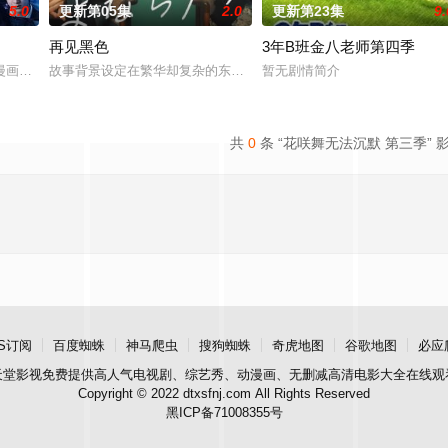
5.0
更新第05集
2.0
更新第23集
9.
再见黑色
3年B班金八老师第四季
漫画。不起眼的高中生三井宏太在好友内新次郎的邀请下加入了钓鱼部。虽
故事背景设定在繁华却复杂的东京池袋地区。西池袋警署新设立了“犯
暂无剧情简介
叛妻子的前夫洗心革面，开始重新面
共
0
条 “花咲舞无法沉默 第三季” 
S订阅
百度蜘蛛
神马爬虫
搜狗蜘蛛
奇虎地图
谷歌地图
必应
天堂影视
免费提供高人气电视剧、综艺秀、动漫画、无删减高清电影大全在线观
Copyright © 2022 dtxsfnj.com All Rights Reserved
黑ICP备71008355号