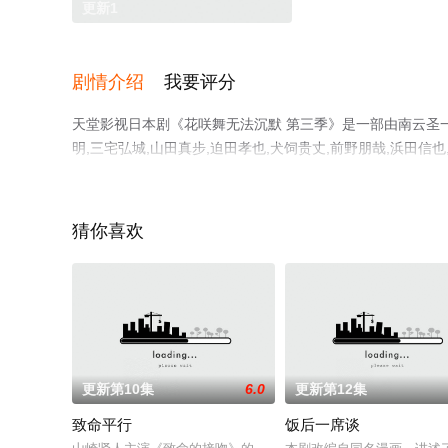
更新1
剧情介绍
我要评分
天堂影视日本剧《花咲舞无法沉默 第三季》是一部由南云圣一导
明,三宅弘城,山田真步,迫田孝也,犬饲贵丈,前野朋哉,浜田
看高清未删减完整版电视剧全集就上天堂电影网，热播电视
了解。
猜你喜欢
更新第10集
6.0
更新第12集
致命平行
饭后一席谈