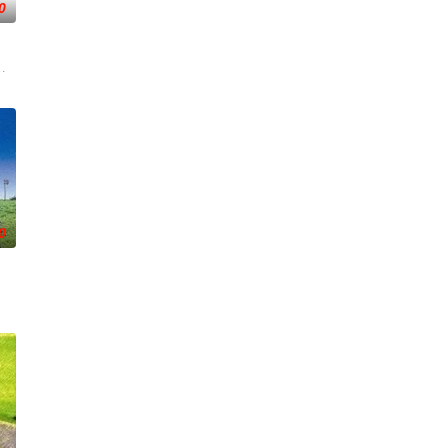
0
い第4回 金八の掃除戦
志の両親が桜中学校にやってきた。孝志の夏休みの課題の絵に対する
0
隆重登場！21年前在日本