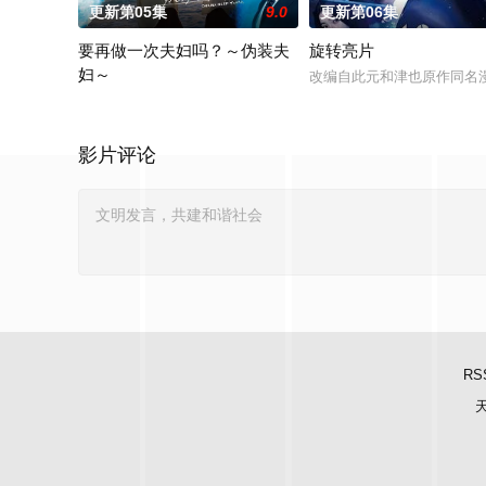
更新第05集
9.0
更新第06集
要再做一次夫妇吗？～伪装夫
旋转亮片
妇～
改编自此元和津也原作同名
本剧改编自作者六葉雅?上原ひびき同名漫画。讲述了因出轨而背
影片评论
RS