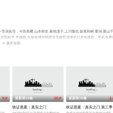
演执导，今田美樱,山本耕史,菊地凛子,上川隆也,饭尾和树,要润,栗山
信也,武田航平,齐藤晓,矢柴俊博等明星演员精彩演绎的日本电视剧，手机免费
展开全部
剧提前免费观看，更多剧情信息可移步至豆瓣电视剧、电视猫或剧情网等

5.0
更新第10集
10.0
更新第10集
1.
铁证悬案：真实之门
铁证悬案：真实之门 第三季