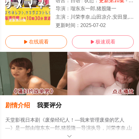
语言：
日语
状态：
更新第10集
- 免费在线观看
导演：
瑠东东一郎,猪股隆一
主演：
川荣李奈,山田凉介,安田显,吉濑美智子,千叶雄大,寺岛忍,桥本润,滨田麻里,铃木仁,永野宗典,
更新第10集
更新时间：
2025-07-02
在线观看
极速观看


剧情介绍
我要评分
天堂影视日本剧《废柴经纪人！—我来管理废柴的艺人
—》是一部由瑠东东一郎,猪股隆一导演执导，川荣李奈,山
田凉介,安田显,吉濑美智子,千叶雄大,寺岛忍,桥本润,滨田麻
