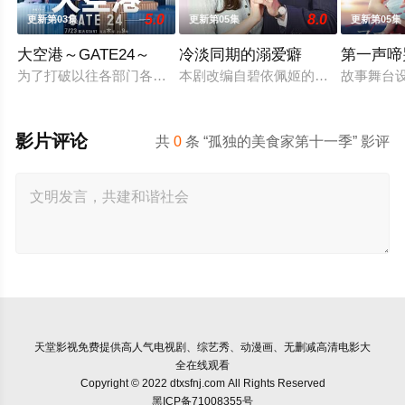
5.0
8.0
更新第03集
更新第05集
更新第05集
大空港～GATE24～
冷淡同期的溺爱癖
第一声啼
为了打破以往各部门各自为政的死板规矩，内阁官房直属成立了一个特
本剧改编自碧依佩姬的同名漫画，是
故事舞台
影片评论
共
0
条 “孤独的美食家第十一季” 影评
天堂影视
免费提供高人气电视剧、综艺秀、动漫画、无删减高清电影大
全在线观看
Copyright © 2022 dtxsfnj.com All Rights Reserved
黑ICP备71008355号