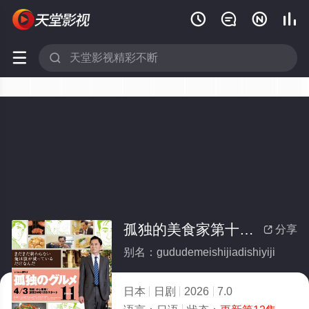






孤独的美食家第十一季
分享

别名：gududemeishijiadishiyiji
日本
日剧
2026
7.0