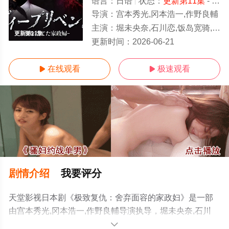
语言：
日语
状态：
更新第11集
- 免费在线观看
导演：
宫本秀光,冈本浩一,作野良輔
主演：
堀未央奈,石川恋,饭岛宽骑,松井利樹,才川康史,槙尾ユウスケ,的场浩司
更新第11集
更新时间：
2026-06-21
在线观看
极速观看


剧情介绍
我要评分
天堂影视日本剧《极致复仇：舍弃面容的家政妇》是一部
由宫本秀光,冈本浩一,作野良輔导演执导，堀未央奈,石川
恋,饭岛宽骑,松井利樹,才川康史,槙尾ユウスケ,的场浩司等
