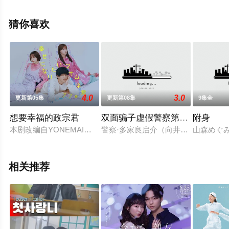
明星演员精彩演绎的日本电视剧，手机免费观看高清未删
减完整版电视剧全集就上天堂电影网，热播电视剧提前免
猜你喜欢
费观看，更多剧情信息可移步至豆瓣电视剧、电视猫或剧
情网等平台了解。
4.0
3.0
更新第05集
更新第08集
9集全
想要幸福的政宗君
双面骗子虚假警察第二季
附身
本剧改编自YONEMAI创作的人气漫画，系列累计发行量已达20
警察·多家良启介（向井理）在某个
山森めぐ
相关推荐