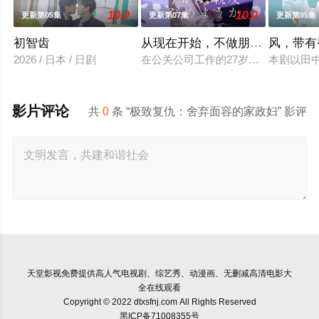
10.0
10.0
更新第05集
更新第07集
更新第95集
初智齿
从现在开始，不做朋友了吧。
风，带有
2026 / 日本 / 日剧
在公关公司工作的27岁女性柴崎希麻
本剧以田
影片评论
共
0
条 “极致复仇：舍弃面容的家政妇” 影评
天堂影视
免费提供高人气电视剧、综艺秀、动漫画、无删减高清电影大
全在线观看
Copyright © 2022 dtxsfnj.com All Rights Reserved
黑ICP备71008355号