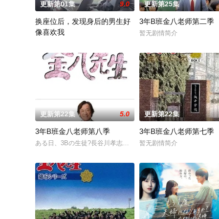
更新第01集
9.0
更新第25集
换座位后，发现身后的男生好
3年B班金八老师第二季
像喜欢我
暂无剧情简介
“我喜欢你，从很早以前就开始了。” 从换座位开始?? 性格完全
更新第22集
5.0
更新第22集
3年B班金八老师第八季
3年B班金八老师第七季
ある日、3Bの生徒?長谷川孝志の両親が桜中学校にやってきた
暂无剧情简介