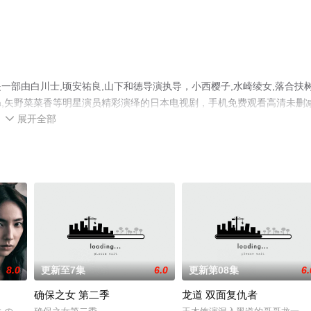
部由白川士,顷安祐良,山下和徳导演执导，小西樱子,水崎绫女,落合扶树
loha,矢野菜菜香等明星演员精彩演绎的日本电视剧，手机免费观看高清未删
展开全部
看，更多剧情信息可移步至豆瓣电视剧、电视猫或剧情网等平台了解。

8.0
更新至7集
6.0
更新第08集
6.
确保之女 第二季
龙道 双面复仇者