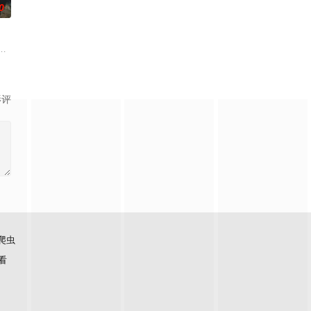
0
新次郎的邀请下加入了钓鱼部。虽
京池袋地区。西池袋警署新设立了“犯罪受害者支援室”，在这里，警
影评
爬虫
看