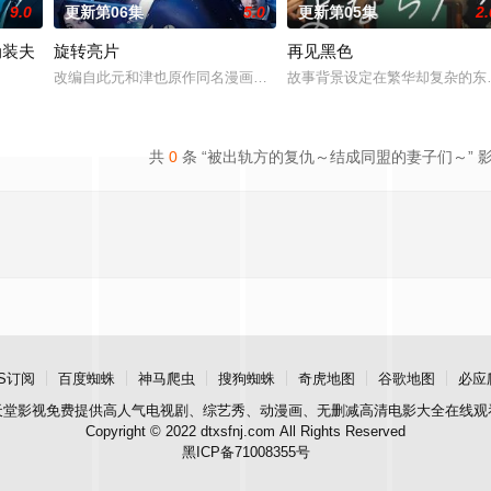
9.0
更新第06集
5.0
更新第05集
2.
伪装夫
旋转亮片
再见黑色
改编自此元和津也原作同名漫画。不起眼的高中生三井宏太在好友内
故事背景设定在繁华却复杂的东
原ひびき同名漫画。讲述了因出轨而背叛妻子的前夫洗心革面，开始重新面
共
0
条 “被出轨方的复仇～结成同盟的妻子们～” 
S订阅
百度蜘蛛
神马爬虫
搜狗蜘蛛
奇虎地图
谷歌地图
必应
天堂影视
免费提供高人气电视剧、综艺秀、动漫画、无删减高清电影大全在线观
Copyright © 2022 dtxsfnj.com All Rights Reserved
黑ICP备71008355号