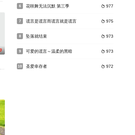
高桥饰演掌握职权的国土交通省官僚弟弟龙二。本剧讲述了二人为了替
花咲舞无法沉默 第三季
977
6

谎言是谎言而谎言就是谎言
975
7

坠落就结束
973
8

0
可爱的谎言～温柔的黑暗
973
9

圣爱幸存者
972
10

法逃离鬼屋的诅咒吗？这栋被下咒
名为“LGT事务所”的神秘组织举办的比赛，规则是让选手们通