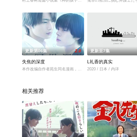
村上春树短篇小说集《神的孩子全跳舞》将改编成电影，影片涵盖
冤罪の救済に挑む弁護士た
更新第06集
2.0
更新至7集
失焦的深度
L礼香的真实
本作改编自作者苑生同名漫画，描绘了两位性格截然相反的人物
2020 / 日本 / 内详
相关推荐