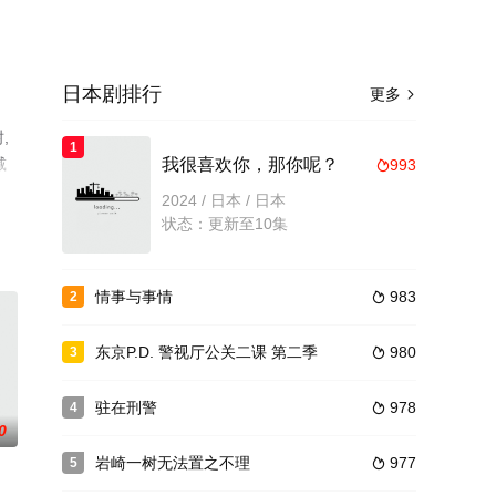
日本剧排行
更多

,
1
减
我很喜欢你，那你呢？
993

2024 / 日本 / 日本
状态：更新至10集
情事与事情
983
2

东京P.D. 警视厅公关二课 第二季
980
3

驻在刑警
978
4

0
岩崎一树无法置之不理
977
5
