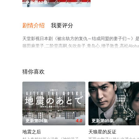
更新第12集
剧情介绍
我要评分
天堂影视日本剧《被出轨方的复仇～结成同盟的妻子们～》是一
篠田麻里子,二阶堂高嗣,矢吹奈子,青岛心,增子敦贵,高松A
完整版电视剧全集就上天堂电影网，热播电视剧提前免费观
猜你喜欢
更新第04集
4.0
更新第05集
地震之后
天狼星的反证