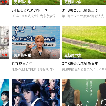
9.0
更新第23集
6.0
更新第12集
10.
3年B班金八老师第一季
3年B班金八老师第三季
《3年B组金八先生》为东京放送（TBS）自1979年以来 历时三十
第1回 ウンコの旅第2回 新人
相反的两人，恋爱即将展开！！
9.0
更新第07集
2.0
更新第23集
5.
你在夏日之中
3年B班金八老师第五季
。孝志の夏休みの課題の絵に対する
性格率直的户田涉（奥智哉 饰）与校园风云人物佐伯千晴（杢代和人
傳說中的金八老師又來了，200