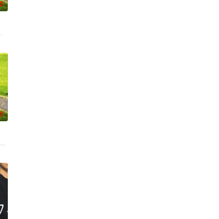
0
年制作的一套校园教育电视
先生は一年生第3回 穴があったら入りたい第4回 金八の掃除戦
0
 饰）因共同的电影爱好而结缘
0年「3年B班金八老師」最新第五系列隆重登場！21年前在日本