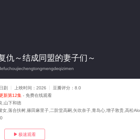
复仇～结成同盟的妻子们～
efuchoujiechengtongmengdeqizimen
日剧
上映时间：
2026
豆瓣评分：
8.0
更新第12集
- 免费在线观看
良,山下和徳
女,落合扶树,篠田麻里子,二阶堂高嗣,矢吹奈子,青岛心,增子敦贵,高松Alo
20
极速观看
