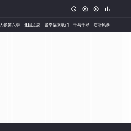




人帐第六季
北国之恋
当幸福来敲门
千与千寻
窃听风暴