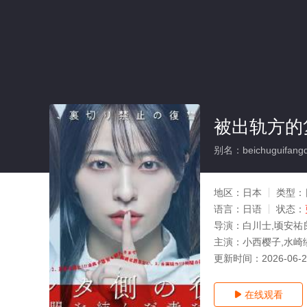
被出轨方的
别名：beichuguifangd
地区：
日本
类型：
语言：
日语
状态：
导演：
白川士,顷安祐
主演：
小西樱子,水崎绫
更新时间：
2026-06-
在线观看
