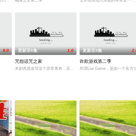
的四篇短篇小说分别是《UFO飞落
ちの戦いを描く社会派ミステリー「連続ドラマＷ シリウスの反証」をＷ
确保之女第二季
玉木饰演混入黑道的哥哥龙一，
9.0
更新至6集
1.0
更新至9集
2.
咒怨诅咒之家
诈欺游戏第二季
——主动放弃最爱的音乐的早川秀一郎
本剧再度改写这个异常离奇，且要人吓破胆的真实故事。这群人有办
所谓Liar Game，是由一个