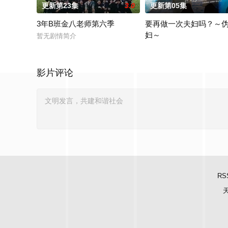
更新第23集
3.0
更新第05集
3年B班金八老师第六季
要再做一次夫妇吗？～
妇～
暂无剧情简介
本剧改编自作者六葉雅?上
影片评论
RS