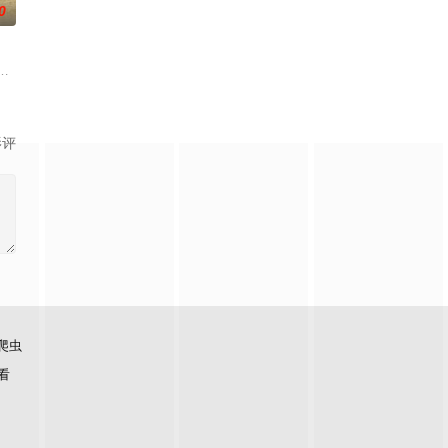
0
学进山科考，却因遭遇飓风来袭
中共四川省第十一届党代表、第十二届中华慈善奖最具爱心慈善楷模张
影评
爬虫
看