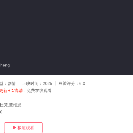
heng
型：
剧情
上映时间：
2025
豆瓣评分：
6.0
更新HD/高清
- 免费在线观看
,杜梵,董维恩
16
极速观看
