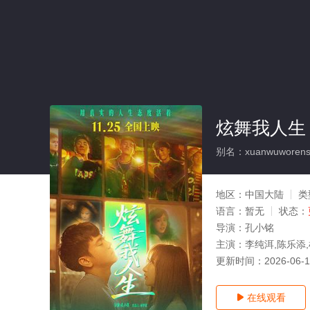
炫舞我人生
别名：xuanwuworens
地区：
中国大陆
类
语言：
暂无
状态：
导演：
孔小铭
主演：
李纯洱,陈乐添
更新时间：
2026-06-
在线观看
