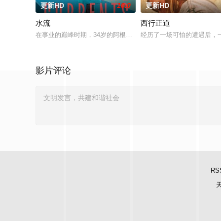
更新HD
10.0
更新HD
水流
西行正道
在事业的巅峰时期，34岁的阿根廷造型师丽娜在瑞士的一场颁奖
经历了一场可怕的遭遇后，
影片评论
RS