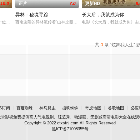
10.0
正片
7.0
更新HD
8.
异林：秘境寻踪
长大后，我就成为你
典礼后，被一种突如其来的冲动驱使
一位小镇女子向疏远的哥哥借了钱，独自一人踏上穿越西德克萨斯州的旅程
西南边陲的异林流传着“山神之眼”的恐怖传说，生物系学生苏瑶与同
电影《长大后，我就成为你》由
共
0
条 “炫舞我人生” 
S订阅
百度蜘蛛
神马爬虫
搜狗蜘蛛
奇虎地图
谷歌地图
必应
天堂影视
免费提供高人气电视剧、综艺秀、动漫画、无删减高清电影大全在线观
Copyright © 2022 dtxsfnj.com All Rights Reserved
黑ICP备71008355号