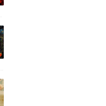
0
在追求爱情与理想的道路上历经的
朱达仁萌生拍一部《河南人在北京》电影的念头，在说服主编姚松、老
0
复可能的四肢——的治疗方法，
 drama set agai