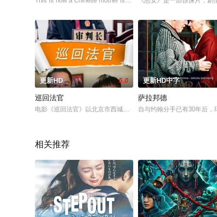
This is how a Chinese mother is made: A trip.
《恶女》是一部惊悚片，剧
更新HD
5.0
更新HD中字
巡回法官
萨拉邦德
电影《巡回法官》以北京市西城法院巡回法官赵海为创作蓝本。
自与约翰分手已有30年后
相关推荐