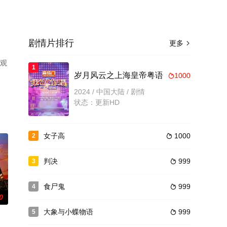
剧情片排行
更多

费观
1
岁月风云之上海皇帝粤语
1000

2024 / 中国大陆 / 剧情
状态：更新HD
女子高
1000
2

判决
999
3

食尸鬼
999
4

0
大象与小蝶物语
999
5
