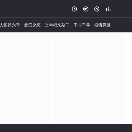




人帐第六季
北国之恋
当幸福来敲门
千与千寻
窃听风暴