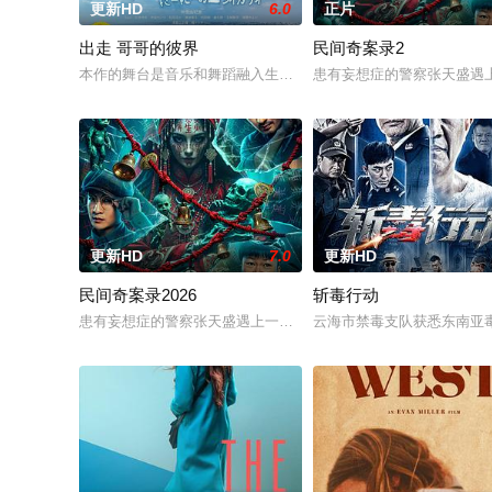
更新HD
6.0
正片
出走 哥哥的彼界
民间奇案录2
本作的舞台是音乐和舞蹈融入生活的冲绳。与母亲朱音、妹妹舞
患有妄想症的警察张天盛遇上
更新HD
7.0
更新HD
民间奇案录2026
斩毒行动
患有妄想症的警察张天盛遇上一起离奇的神像杀人事件，勘案过程中
云海市禁毒支队获悉东南亚毒