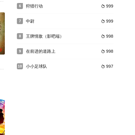
兵在命运安排下，相会于美国的盖兹堡；他们各自为了理想中的民主
狩猎行动
999
6

中尉
999
7

王牌情敌（影吧端）
998
8

0
在前进的道路上
998
9

小小足球队
997
10

个名叫小虎子的孩子因为捡拾鬼子
午夜之子》，它用男主角萨利姆·希奈的一生道尽印巴复杂历史时期的