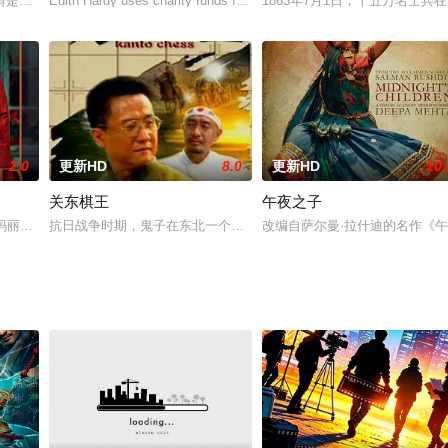
情是讲邵雨薇扮演的强势女主播，发现自己单身很久的父亲（李天柱饰），
Edith Hardy uses charity funds for Wall Stree
1863年7月1日，十五万名士
2.0
更新HD
8.0
更新HD
10.
关东棋王
午夜之子
讲述了基层法官赵文水走出法院、走进
，玛丽安隐约感到约翰还需要她，于是她决定到约翰乡下的家里去看望这个
抗日战争时期，鬼子在东北一个叫大西洼的小村庄加紧搜集粮食，一
改编自萨尔曼·拉什迪的名作《