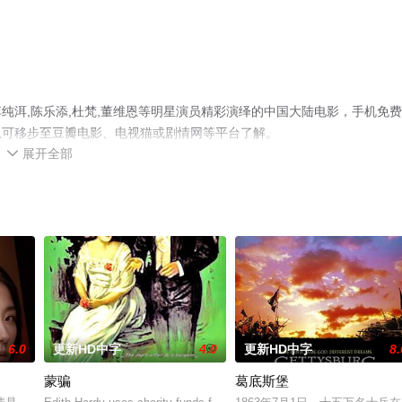
纯洱,陈乐添,杜梵,董维恩等明星演员精彩演绎的中国大陆电影，手机免
息可移步至豆瓣电影、电视猫或剧情网等平台了解。
展开全部

6.0
更新HD中字
4.0
更新HD中字
8.
蒙骗
葛底斯堡