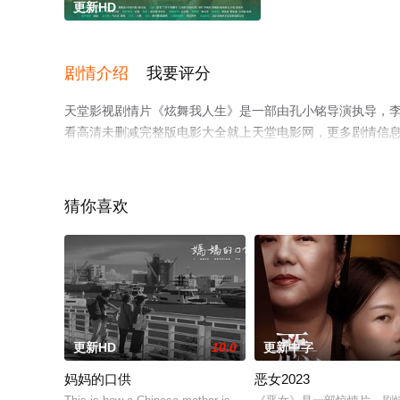
更新HD
剧情介绍
我要评分
天堂影视剧情片《炫舞我人生》是一部由孔小铭导演执导，李
看高清未删减完整版电影大全就上天堂电影网，更多剧情信
猜你喜欢
更新HD
10.0
更新中字
妈妈的口供
恶女2023