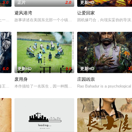
9.0
正片
2.0
更新HD
7.
避风港湾
让爱回家
一起生活的照屋踊，憧憬舞蹈学校的丽
一起离奇的神像杀人事件，勘案过程中，牵引出“婴胎报仇”，“娘娘索
故事讲述在美国东北部一个小镇的农场，一个怀抱音乐理想的男孩，
因机缘巧合，向现实妥协的导演
6.0
更新HD
3.0
更新HD
3.
废用身
庄园凶祟
，牵引出“婴胎报仇”，“娘娘索
王廖爷将携600余公斤毒品来云交易，火速成立“斩毒行动”专案组，
本作描绘了一名医生，因一种围绕“废用身”——因瘫痪等原因已无恢
Rao Bahadur is a psychological