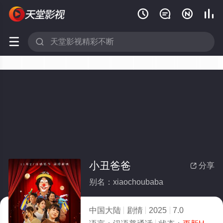






小丑爸爸
分享

别名：xiaochoubaba
中国大陆
剧情
2025
7.0