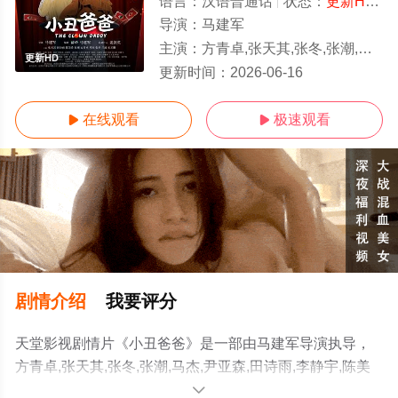
语言：
汉语普通话
状态：
更新HD/高清
导演：
马建军
主演：
方青卓,张天其,张冬,张潮,马杰,尹亚森,田诗雨,李静宇,陈美希,艾利玛,兰涌,徐世交
更新HD
更新时间：
2026-06-16
在线观看
极速观看


剧情介绍
我要评分
天堂影视剧情片《小丑爸爸》是一部由马建军导演执导，
方青卓,张天其,张冬,张潮,马杰,尹亚森,田诗雨,李静宇,陈美
希,艾利玛,兰涌,徐世交等明星演员精彩演绎的中国大陆电
