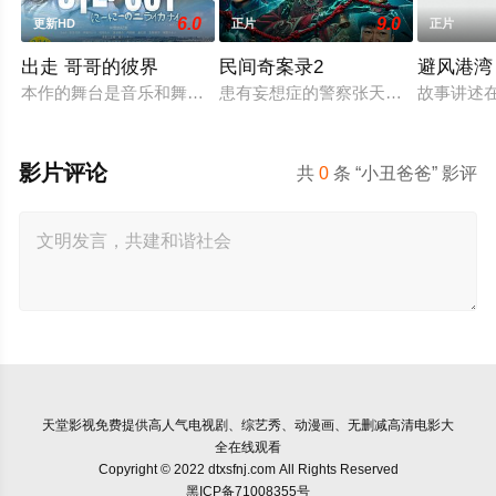
6.0
9.0
更新HD
正片
正片
出走 哥哥的彼界
民间奇案录2
避风港湾
本作的舞台是音乐和舞蹈融入生活的冲绳。与母亲朱音、妹妹舞
患有妄想症的警察张天盛遇上一起离奇
故事讲述
影片评论
共
0
条 “小丑爸爸” 影评
天堂影视
免费提供高人气电视剧、综艺秀、动漫画、无删减高清电影大
全在线观看
Copyright © 2022 dtxsfnj.com All Rights Reserved
黑ICP备71008355号