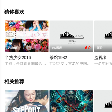
影，手机免费观看高清未删减完整版电影大全就上天堂电
影网，更多剧情信息可移步至豆瓣电影、电视猫或剧情网
猜你喜欢
等平台了解。
2.0
6.0
更新HD
HD国语
正片
半熟少女2016
茶馆1982
监视者
半熟，是对青春期最合理的定义，它是梦开始的地方，没有深思
世纪之交，古老的中国正迎来前所未
一名年轻
相关推荐